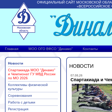
ОФИЦИАЛЬНЫЙ САЙТ МОСКОВСКОЙ ОБЛА
«ВСЕРОССИЙСКОЕ 
Главная
МОО ОГО ВФСО "Динамо"
Контакты
Новости
НОВОСТИ
Спартакиада МОО "Динамо"
и Чемпионат ГУ МВД России
07.08.26
по МО 2026
Спартакиада и Че
Коллективы физической
культуры
Соревнования
Работа с детьми
Регистрация